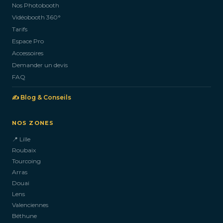
Nos Photobooth
CONTACTEZ-NOUS
Vidéobooth 360°
Tarifs
Espace Pro
Accessoires
Demander un devis
FAQ
✍️ Blog & Conseils
NOS ZONES
📍 Lille
Roubaix
Tourcoing
Arras
Douai
Lens
Valenciennes
Béthune