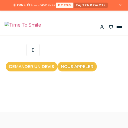
×
🌞 Offre Été — −30€ avec
ETE30
24j 22h 02m 21s
DEMANDER UN DEVIS
NOUS APPELER