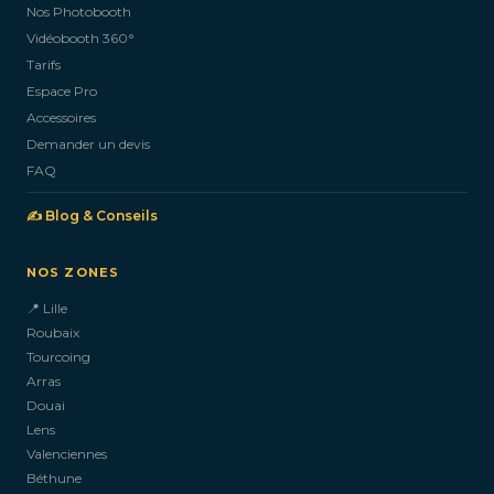
Nos Photobooth
CONTACTEZ-NOUS
Vidéobooth 360°
Tarifs
Espace Pro
Accessoires
Demander un devis
FAQ
✍️ Blog & Conseils
NOS ZONES
📍 Lille
Roubaix
Tourcoing
Arras
Douai
Lens
Valenciennes
Béthune