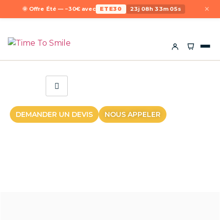
×
🌞 Offre Été — −30€ avec
ETE30
23j 08h 33m 05s
DEMANDER UN DEVIS
NOUS APPELER