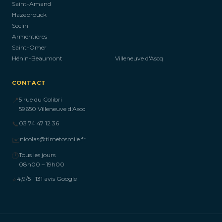
Saint-Amand
Hazebrouck
Seclin
Armentières
Saint-Omer
Hénin-Beaumont
Villeneuve d'Ascq
CONTACT
📍
5 rue du Colibri
59650 Villeneuve d'Ascq
📞
03 74 47 12 36
✉️
nicolas@timetosmile.fr
🕐
Tous les jours
08h00 – 19h00
⭐
4,9/5 · 131 avis Google