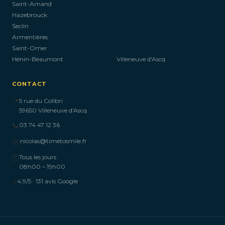
Saint-Amand
Hazebrouck
Seclin
Armentières
Saint-Omer
Hénin-Beaumont
Villeneuve d'Ascq
CONTACT
📍
5 rue du Colibri
59650 Villeneuve d'Ascq
📞
03 74 47 12 36
✉️
nicolas@timetosmile.fr
🕐
Tous les jours
08h00 – 19h00
⭐
4,9/5 · 131 avis Google