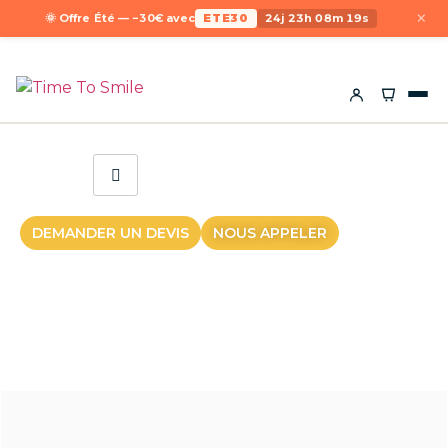
×
🌞 Offre Été — −30€ avec
ETE30
24j 23h 08m 19s
DEMANDER UN DEVIS
NOUS APPELER