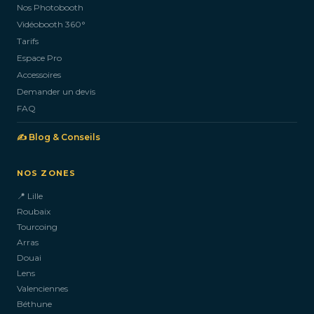
Nos Photobooth
CONTACTEZ-NOUS
Vidéobooth 360°
Tarifs
Espace Pro
Accessoires
Demander un devis
FAQ
✍️ Blog & Conseils
NOS ZONES
📍 Lille
Roubaix
Tourcoing
Arras
Douai
Lens
Valenciennes
Béthune