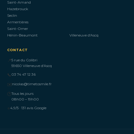
Saint-Amand
Hazebrouck
Seclin
Armentières
Saint-Omer
Hénin-Beaumont
Villeneuve d'Ascq
CONTACT
📍
5 rue du Colibri
59650 Villeneuve d'Ascq
📞
03 74 47 12 36
✉️
nicolas@timetosmile.fr
🕐
Tous les jours
08h00 – 19h00
⭐
4,9/5 · 131 avis Google