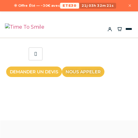
×
🌞 Offre Été — −30€ avec
ETE30
21j 03h 32m 21s
DEMANDER UN DEVIS
NOUS APPELER