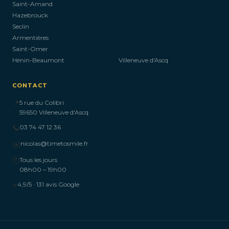
Saint-Amand
Hazebrouck
Seclin
Armentières
Saint-Omer
Hénin-Beaumont
Villeneuve d'Ascq
CONTACT
📍
5 rue du Colibri
59650 Villeneuve d'Ascq
📞
03 74 47 12 36
✉️
nicolas@timetosmile.fr
🕐
Tous les jours
08h00 – 19h00
⭐
4,9/5 · 131 avis Google