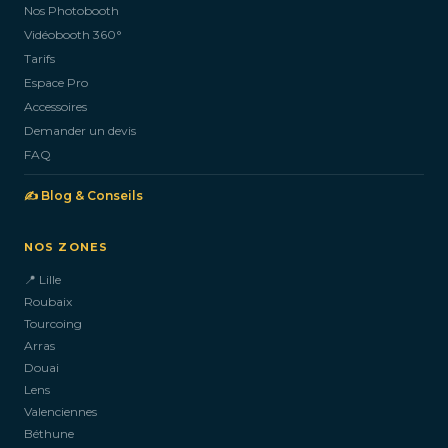
Nos Photobooth
CONTACTEZ-NOUS
Vidéobooth 360°
Tarifs
Espace Pro
Accessoires
Demander un devis
FAQ
✍️ Blog & Conseils
NOS ZONES
📍 Lille
Roubaix
Tourcoing
Arras
Douai
Lens
Valenciennes
Béthune