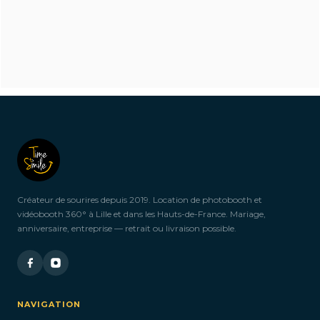
Vous souhaitez louer
vos
accessoires plusieurs
jours ?
Créateur de sourires depuis 2019. Location de photobooth et
vidéobooth 360° à Lille et dans les Hauts-de-France. Mariage,
anniversaire, entreprise — retrait ou livraison possible.
Si vous souhaitez réserver un accessoire pour
plusieurs jours,
n’hésitez pas à nous contacter ! Nous serons ravis de
vous proposer
des arrangements personnalisés pour répondre à vos
NAVIGATION
besoins spécifiques.