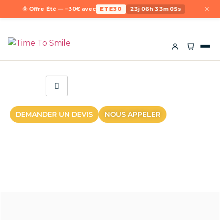
×
🌞 Offre Été — −30€ avec
ETE30
23j 06h 33m 05s
DEMANDER UN DEVIS
NOUS APPELER