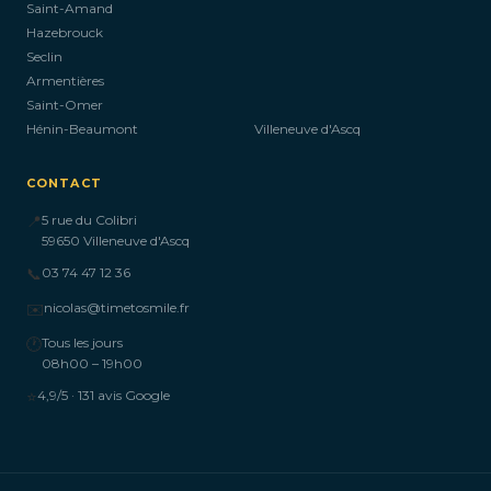
Saint-Amand
Hazebrouck
Seclin
Armentières
Saint-Omer
Hénin-Beaumont
Villeneuve d'Ascq
CONTACT
📍
5 rue du Colibri
59650 Villeneuve d'Ascq
📞
03 74 47 12 36
✉️
nicolas@timetosmile.fr
🕐
Tous les jours
08h00 – 19h00
⭐
4,9/5 · 131 avis Google