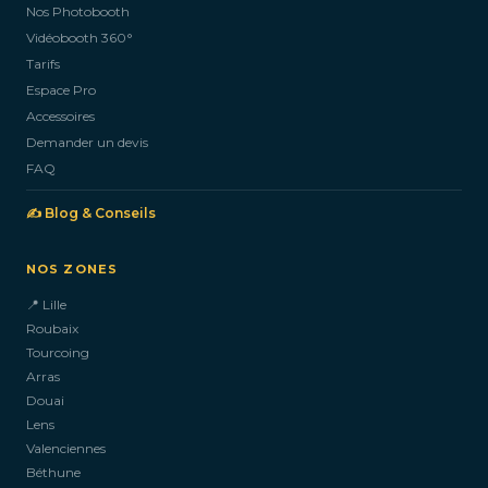
Nos Photobooth
CONTACTEZ-NOUS
Vidéobooth 360°
Tarifs
Espace Pro
Accessoires
Demander un devis
FAQ
✍️ Blog & Conseils
NOS ZONES
📍 Lille
Roubaix
Tourcoing
Arras
Douai
Lens
Valenciennes
Béthune