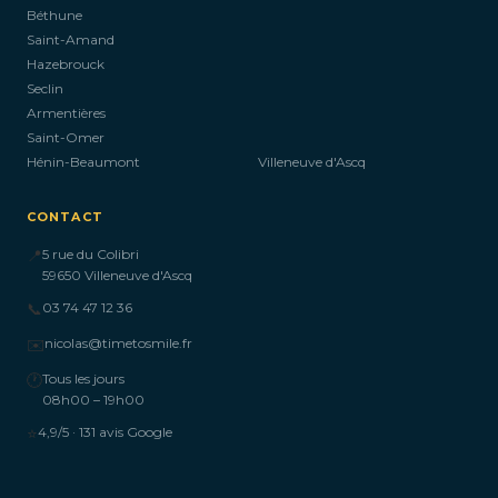
Béthune
Saint-Amand
Hazebrouck
Seclin
Armentières
Saint-Omer
Hénin-Beaumont
Villeneuve d'Ascq
CONTACT
📍
5 rue du Colibri
59650 Villeneuve d'Ascq
📞
03 74 47 12 36
✉️
nicolas@timetosmile.fr
🕐
Tous les jours
08h00 – 19h00
⭐
4,9/5 · 131 avis Google