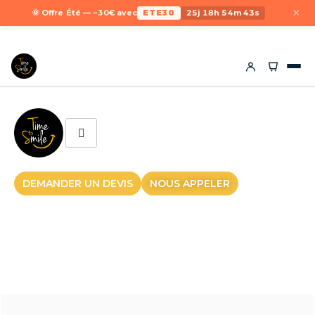
×
🌞 Offre Été — −30€ avec
ETE30
25j 18h 54m 43s
DEMANDER UN DEVIS
NOUS APPELER