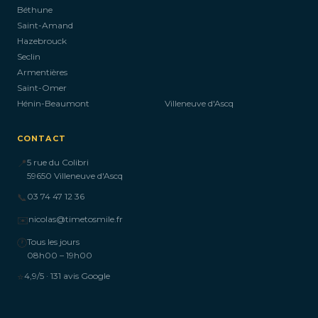
Béthune
Saint-Amand
Hazebrouck
Seclin
Armentières
Saint-Omer
Hénin-Beaumont
Villeneuve d'Ascq
CONTACT
📍
5 rue du Colibri
59650 Villeneuve d'Ascq
📞
03 74 47 12 36
✉️
nicolas@timetosmile.fr
🕐
Tous les jours
08h00 – 19h00
⭐
4,9/5 · 131 avis Google