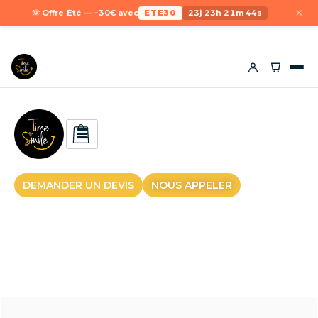
×
🌞 Offre Été — −30€ avec
ETE30
23j 23h 21m 43s
DEMANDER UN DEVIS
NOUS APPELER