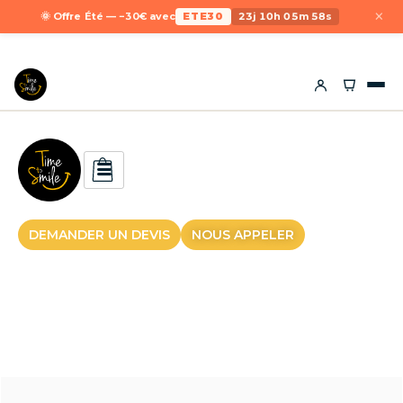
×
🌞 Offre Été — −30€ avec
ETE30
23j 10h 05m 58s
DEMANDER UN DEVIS
NOUS APPELER