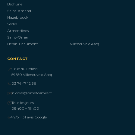
Béthune
Saint-Amand
Hazebrouck
Seclin
Armentières
Saint-Omer
Hénin-Beaumont
Villeneuve d'Ascq
CONTACT
📍
5 rue du Colibri
59650 Villeneuve d'Ascq
📞
03 74 47 12 36
✉️
nicolas@timetosmile.fr
🕐
Tous les jours
08h00 – 19h00
⭐
4,9/5 · 131 avis Google