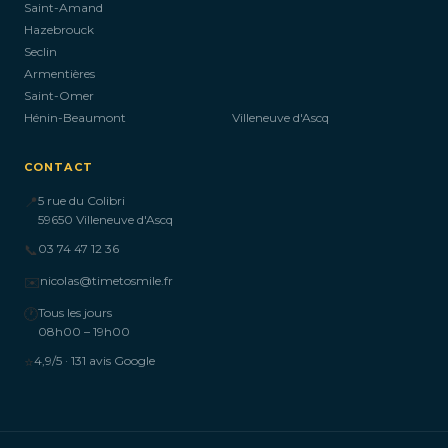
Saint-Amand
Hazebrouck
Seclin
Armentières
Saint-Omer
Hénin-Beaumont
Villeneuve d'Ascq
CONTACT
📍
5 rue du Colibri
59650 Villeneuve d'Ascq
📞
03 74 47 12 36
✉️
nicolas@timetosmile.fr
🕐
Tous les jours
08h00 – 19h00
⭐
4,9/5 · 131 avis Google