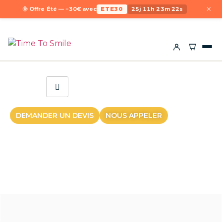
×
🌞 Offre Été — −30€ avec
ETE30
25j 11h 23m 22s
DEMANDER UN DEVIS
NOUS APPELER