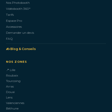
Nos Photobooth
CONTACTEZ-NOUS
Vidéobooth 360°
Tarifs
Espace Pro
Accessoires
Demander un devis
FAQ
✍️ Blog & Conseils
NOS ZONES
📍 Lille
Roubaix
Tourcoing
Arras
Douai
Lens
Valenciennes
Béthune