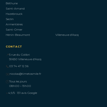
Béthune
Saint-Amand
Hazebrouck
Seclin
Armentières
Saint-Omer
Hénin-Beaumont
Villeneuve d'Ascq
CONTACT
📍
5 rue du Colibri
59650 Villeneuve d'Ascq
📞
03 74 47 12 36
✉️
nicolas@timetosmile.fr
🕐
Tous les jours
08h00 – 19h00
⭐
4,9/5 · 131 avis Google