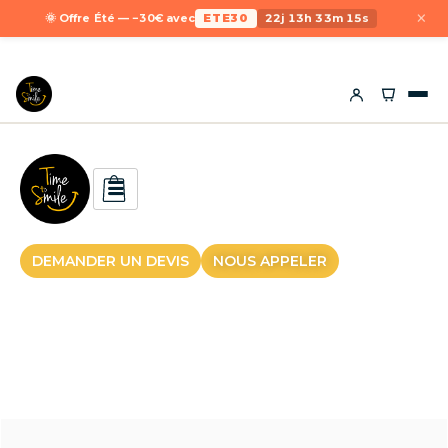
×
🌞 Offre Été — −30€ avec
ETE30
22j 13h 33m 15s
DEMANDER UN DEVIS
NOUS APPELER