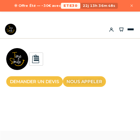
×
🌞 Offre Été — −30€ avec
ETE30
22j 13h 36m 48s
DEMANDER UN DEVIS
NOUS APPELER