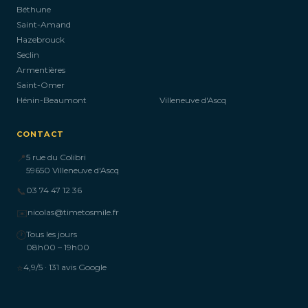
Béthune
Saint-Amand
Hazebrouck
Seclin
Armentières
Saint-Omer
Hénin-Beaumont
Villeneuve d'Ascq
CONTACT
📍
5 rue du Colibri
59650 Villeneuve d'Ascq
📞
03 74 47 12 36
✉️
nicolas@timetosmile.fr
🕐
Tous les jours
08h00 – 19h00
⭐
4,9/5 · 131 avis Google