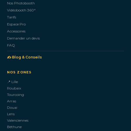
Nos Photobooth
CONTACTEZ-NOUS
Vidéobooth 360°
Tarifs
Espace Pro
Accessoires
Demander un devis
FAQ
✍️ Blog & Conseils
NOS ZONES
📍 Lille
Roubaix
Tourcoing
Arras
Douai
Lens
Valenciennes
Béthune