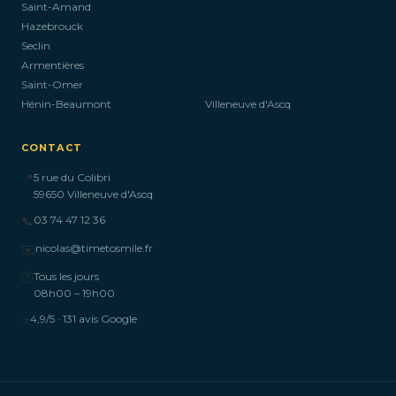
Saint-Amand
Hazebrouck
Seclin
Armentières
Saint-Omer
Hénin-Beaumont
Villeneuve d'Ascq
CONTACT
📍
5 rue du Colibri
59650 Villeneuve d'Ascq
📞
03 74 47 12 36
✉️
nicolas@timetosmile.fr
🕐
Tous les jours
08h00 – 19h00
⭐
4,9/5 · 131 avis Google