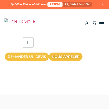
×
🌞 Offre Été — −30€ avec
ETE30
23j 20h 50m 13s
DEMANDER UN DEVIS
NOUS APPELER