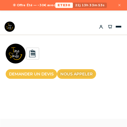
×
🌞 Offre Été — −30€ avec
ETE30
22j 13h 33m 53s
DEMANDER UN DEVIS
NOUS APPELER