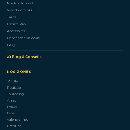
Nos Photobooth
CONTACTEZ-NOUS
Vidéobooth 360°
Tarifs
Espace Pro
Accessoires
Demander un devis
FAQ
✍️ Blog & Conseils
NOS ZONES
📍 Lille
Roubaix
Tourcoing
Arras
Douai
Lens
Valenciennes
Béthune