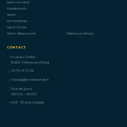
Saint-Amand
Hazebrouck
Seclin
Armentières
Saint-Omer
Hénin-Beaumont
Villeneuve d'Ascq
CONTACT
📍
5 rue du Colibri
59650 Villeneuve d'Ascq
📞
03 74 47 12 36
✉️
nicolas@timetosmile.fr
🕐
Tous les jours
08h00 – 19h00
⭐
4,9/5 · 131 avis Google