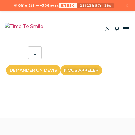
×
🌞 Offre Été — −30€ avec
ETE30
22j 13h 57m 38s
DEMANDER UN DEVIS
NOUS APPELER