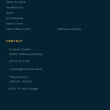
Saint-Amand
Hazebrouck
Seclin
Armentières
Saint-Omer
Hénin-Beaumont
Villeneuve d'Ascq
CONTACT
📍
5 rue du Colibri
59650 Villeneuve d'Ascq
📞
03 74 47 12 36
✉️
nicolas@timetosmile.fr
🕐
Tous les jours
08h00 – 19h00
⭐
4,9/5 · 131 avis Google