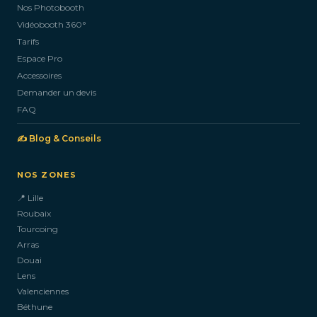
Nos Photobooth
CONTACTEZ-NOUS
Vidéobooth 360°
Tarifs
Espace Pro
Accessoires
Demander un devis
FAQ
✍️ Blog & Conseils
NOS ZONES
📍 Lille
Roubaix
Tourcoing
Arras
Douai
Lens
Valenciennes
Béthune