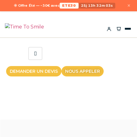
×
🌞 Offre Été — −30€ avec
ETE30
25j 13h 32m 03s
DEMANDER UN DEVIS
NOUS APPELER