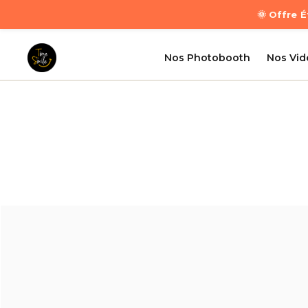
🌞 Offre 
Nos Photobooth
Nos Vi