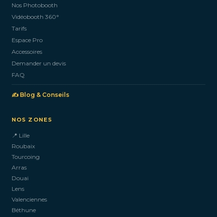
Nos Photobooth
CONTACTEZ-NOUS
Vidéobooth 360°
Tarifs
Espace Pro
Accessoires
Demander un devis
FAQ
✍️ Blog & Conseils
NOS ZONES
📍 Lille
Roubaix
Tourcoing
Arras
Douai
Lens
Valenciennes
Béthune