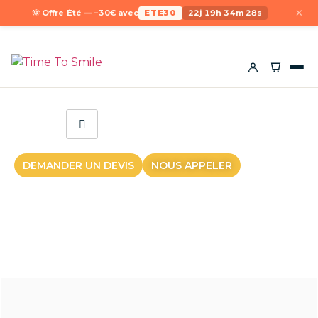
×
🌞 Offre Été — −30€ avec
ETE30
22j 19h 34m 28s
DEMANDER UN DEVIS
NOUS APPELER