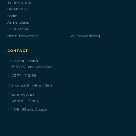
Saint-Amand
Hazebrouck
Seclin
Armentières
Saint-Omer
Hénin-Beaumont
Villeneuve d'Ascq
CONTACT
📍
5 rue du Colibri
59650 Villeneuve d'Ascq
📞
03 74 47 12 36
✉️
nicolas@timetosmile.fr
🕐
Tous les jours
08h00 – 19h00
⭐
4,9/5 · 131 avis Google