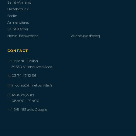
Saint-Amand
Hazebrouck
Seclin
Armentières
Saint-Omer
Hénin-Beaumont
Villeneuve d'Ascq
CONTACT
📍
5 rue du Colibri
59650 Villeneuve d'Ascq
📞
03 74 47 12 36
✉️
nicolas@timetosmile.fr
🕐
Tous les jours
08h00 – 19h00
⭐
4,9/5 · 131 avis Google