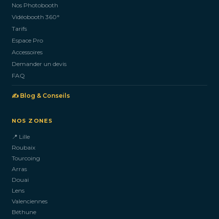
Nos Photobooth
CONTACTEZ-NOUS
Vidéobooth 360°
Tarifs
Espace Pro
Accessoires
Demander un devis
FAQ
✍️ Blog & Conseils
NOS ZONES
📍 Lille
Roubaix
Tourcoing
Arras
Douai
Lens
Valenciennes
Béthune