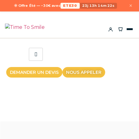
×
🌞 Offre Été — −30€ avec
ETE30
23j 13h 14m 22s
DEMANDER UN DEVIS
NOUS APPELER