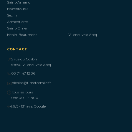
Saint-Amand
Hazebrouck
Seclin
Armentières
Saint-Omer
Hénin-Beaumont
Villeneuve d'Ascq
CONTACT
📍
5 rue du Colibri
59650 Villeneuve d'Ascq
📞
03 74 47 12 36
✉️
nicolas@timetosmile.fr
🕐
Tous les jours
08h00 – 19h00
⭐
4,9/5 · 131 avis Google