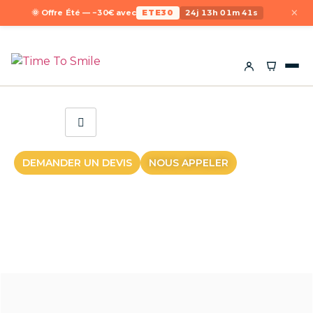
×
🌞 Offre Été — −30€ avec
ETE30
24j 13h 01m 41s
DEMANDER UN DEVIS
NOUS APPELER