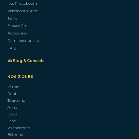
Nos Photobooth
CONTACTEZ-NOUS
Vidéobooth 360°
Tarifs
Espace Pro
Accessoires
Demander un devis
FAQ
✍️ Blog & Conseils
NOS ZONES
📍 Lille
Roubaix
Tourcoing
Arras
Douai
Lens
Valenciennes
Béthune