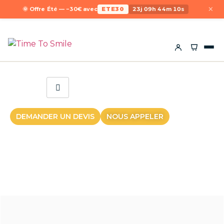
×
🌞 Offre Été — −30€ avec
ETE30
23j 09h 44m 10s
DEMANDER UN DEVIS
NOUS APPELER