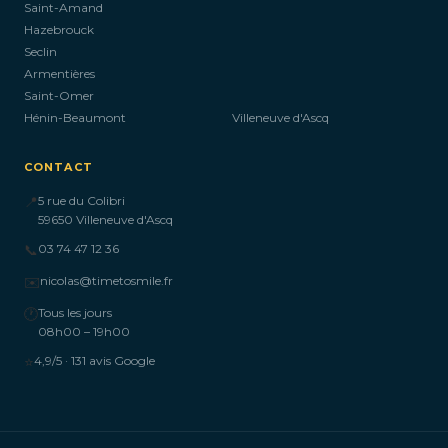
Saint-Amand
Hazebrouck
Seclin
Armentières
Saint-Omer
Hénin-Beaumont
Villeneuve d'Ascq
CONTACT
📍
5 rue du Colibri
59650 Villeneuve d'Ascq
📞
03 74 47 12 36
✉️
nicolas@timetosmile.fr
🕐
Tous les jours
08h00 – 19h00
⭐
4,9/5 · 131 avis Google