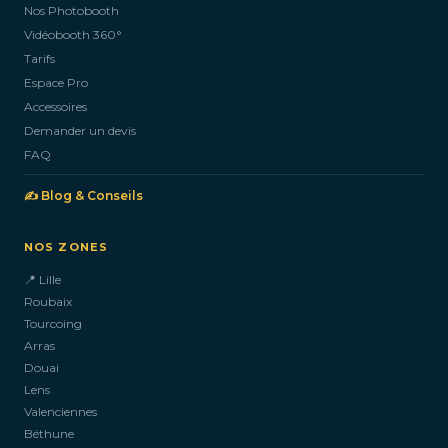
Nos Photobooth
CONTACTEZ-NOUS
Vidéobooth 360°
Tarifs
Espace Pro
Accessoires
Demander un devis
FAQ
✍️ Blog & Conseils
NOS ZONES
📍 Lille
Roubaix
Tourcoing
Arras
Douai
Lens
Valenciennes
Béthune