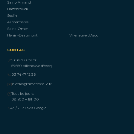
Saint-Amand
Hazebrouck
Seclin
Armentières
Saint-Omer
Hénin-Beaumont
Villeneuve d'Ascq
CONTACT
📍
5 rue du Colibri
59650 Villeneuve d'Ascq
📞
03 74 47 12 36
✉️
nicolas@timetosmile.fr
🕐
Tous les jours
08h00 – 19h00
⭐
4,9/5 · 131 avis Google