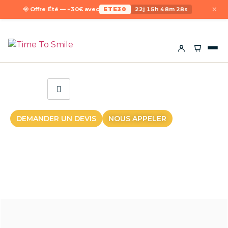
×
🌞 Offre Été — −30€ avec
ETE30
22j 15h 48m 28s
DEMANDER UN DEVIS
NOUS APPELER