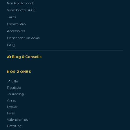
Nos Photobooth
CONTACTEZ-NOUS
Vidéobooth 360°
Tarifs
Espace Pro
Accessoires
Demander un devis
FAQ
✍️ Blog & Conseils
NOS ZONES
📍 Lille
Roubaix
Tourcoing
Arras
Douai
Lens
Valenciennes
Béthune