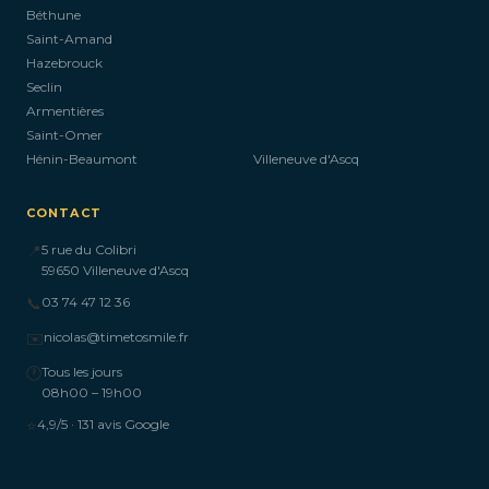
Béthune
Saint-Amand
Hazebrouck
Seclin
Armentières
Saint-Omer
Hénin-Beaumont
Villeneuve d'Ascq
CONTACT
📍
5 rue du Colibri
59650 Villeneuve d'Ascq
📞
03 74 47 12 36
✉️
nicolas@timetosmile.fr
🕐
Tous les jours
08h00 – 19h00
⭐
4,9/5 · 131 avis Google