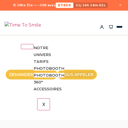
×
🌞 Offre Été — −30€ avec
ETE30
21j 16h 18m 02s
NOTRE
UNIVERS
TARIFS
PHOTOBOOTH
DEMANDER UN DEVIS
NOUS APPELER
PHOTOBOOTH
360°
ACCESSOIRES
X