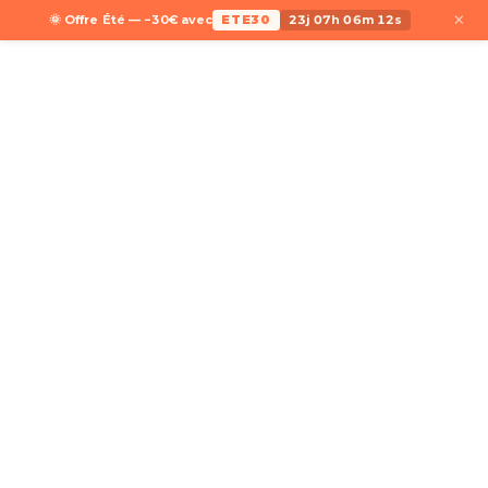
×
🌞 Offre Été — −30€ avec
ETE30
23j 07h 06m 12s