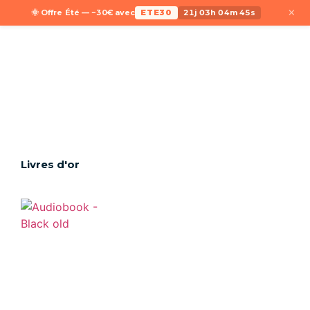
×
🌞 Offre Été — −30€ avec
ETE30
21j 03h 04m 45s
Livres d'or