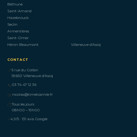
Béthune
Saint-Amand
Hazebrouck
Seclin
Armentières
Saint-Omer
Hénin-Beaumont
Villeneuve d'Ascq
CONTACT
📍
5 rue du Colibri
59650 Villeneuve d'Ascq
📞
03 74 47 12 36
✉️
nicolas@timetosmile.fr
🕐
Tous les jours
08h00 – 19h00
⭐
4,9/5 · 131 avis Google