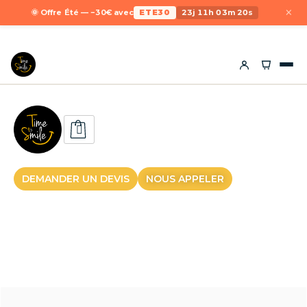
×
🌞 Offre Été — −30€ avec
ETE30
23j 11h 03m 20s
DEMANDER UN DEVIS
NOUS APPELER